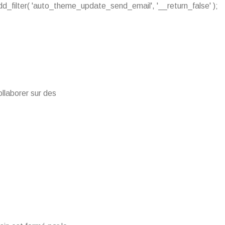
add_filter( 'auto_theme_update_send_email', '__return_false' );
ollaborer sur des