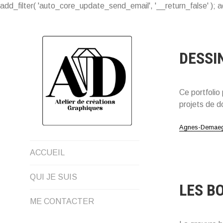
add_filter( 'auto_core_update_send_email', '__return_false' ); a
Aller
au
contenu
DESSI
Ce portfolio
projets de 
Agnes-Demaegd
ACCUEIL
QUI JE SUIS
LES B
ME CONTACTER