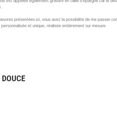
ois est appelée également gravure en taille d’épargne car le des
é.
œuvres présentées ici, vous avez la possibilité de me passer 
t personnalisée et unique, réalisée entièrement sur mesure.
E DOUCE