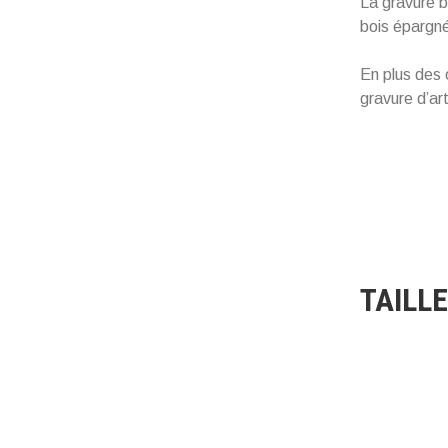
La gravure b
bois épargn
En plus des 
gravure d’ar
TAILL